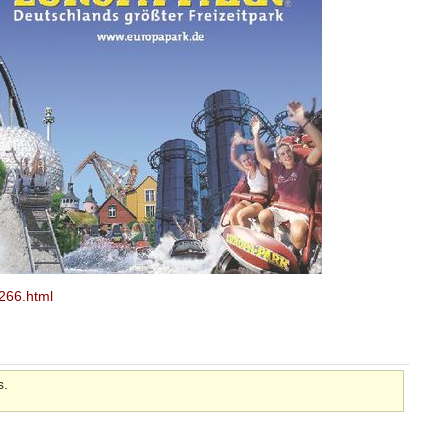
c266.html
s.