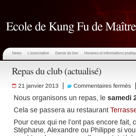
Ecole de Kung Fu de Maît
News
L'association
Danse du lion
Horaires et informations pratiq
Repas du club (actualisé)
sur
|
21 janvier 2013
Commentaires fermés
Re
du
cl
Nous organisons un repas, le
samedi 2
(ac
Cela se passera au restaurant
Terrasse
Pour ceux qui ne l’ont pas encore fait
Stéphane, Alexandre ou Philippe si vous