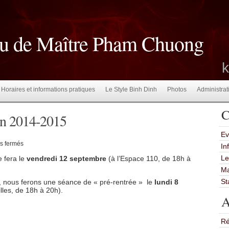
Fu de Maître Pham Chuong
Horaires et informations pratiques
Le Style Binh Dinh
Photos
Administrat
C
son 2014-2015
Ev
sur
s fermés
In
La
rentrée
Le
e fera le
vendredi 12 septembre
(à l’Espace 110, de 18h à
pour
la
Ma
saison
St
nt, nous ferons une séance de « pré-rentrée » le
lundi 8
2014-
2015
les, de 18h à 20h).
A
Ré