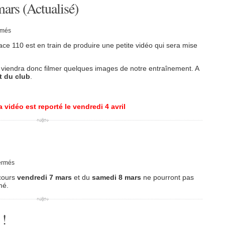
ars (Actualisé)
sur
rmés
Cours
du
pace 110 est en train de produire une petite vidéo qui sera mise
vendredi
28
mars
 viendra donc filmer quelques images de notre entraînement. A
(Actualisé)
rt du club
.
 vidéo est reporté le vendredi 4 avril
sur
ermés
Vacances
d’hiver
 cours
vendredi 7 mars
et du
samedi 8 mars
ne pourront pas
mé.
 !