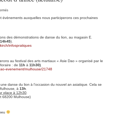
sur
fermés
Les
évènements
 et évènements auxquelles nous participerons ces prochaines
de
ce
début
d’année
(actualisé)
rons des démonstrations de danse du lion, au magasin E.
14h45
).
kirch/infospratiques
perons au festival des arts martiaux « Asie Dao » organisé par le
oraire : de
11h
à
11h30)
.
e-dao-evenement/mulhouse/21748
 une danse du lion à l’occasion du nouvel an asiatique. Cela se
 Mulhouse, à
13h
.
sur place à 12h30
.
rt 68200 Mulhouse)
 peu