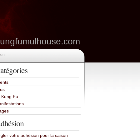
kungfumulhouse.com
ion
atégories
ents
fos
 Kung Fu
nifestations
ages
dhésion
gler votre adhésion pour la saison