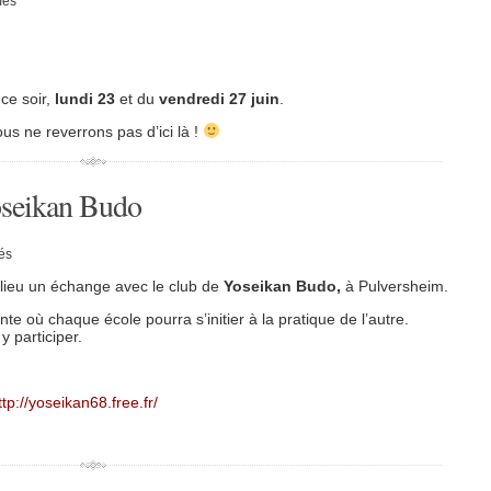
més
Derniers
cours
de
la
saison
ce soir,
lundi 23
et du
vendredi 27 juin
.
s ne reverrons pas d’ici là !
oseikan Budo
sur
és
Dimanche
13
lieu un échange avec le club de
Yoseikan Budo,
à Pulversheim.
avril
:
nte où chaque école pourra s’initier à la pratique de l’autre.
Yoseikan
y participer.
Budo
ttp://yoseikan68.free.fr/