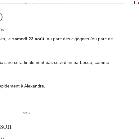
La
)
sur
és
Stage
de
es, le
samedi 23 août
, au parc des cigognes (ou parc de
l’été
(actualisé)
mais ne sera finalement pas suivi d’un barbecue, comme
rapidement à Alexandre.
ison
sur