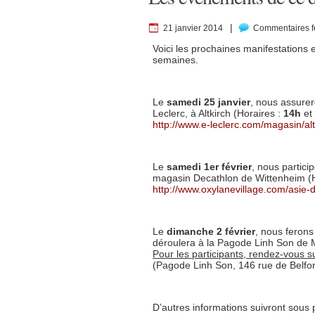
|
21 janvier 2014
Commentaires 
Voici les prochaines manifestations
semaines.
Le
samedi 25 janvier
, nous assure
Leclerc, à Altkirch (Horaires :
14h
et
http://www.e-leclerc.com/magasin/alt
Le
samedi 1er février
, nous partici
magasin Decathlon de Wittenheim (H
http://www.oxylanevillage.com/asi
Le
dimanche 2 février
, nous ferons
déroulera à la Pagode Linh Son de
Pour les participants, rendez-vous 
(Pagode Linh Son, 146 rue de Belfo
D’autres informations suivront sous