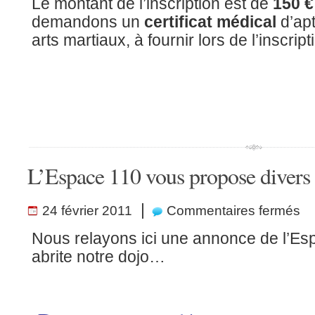
Le montant de l’inscription est de
150 €
demandons un
certificat médical
d’apt
arts martiaux, à fournir lors de l’inscript
L’Espace 110 vous propose divers 
sur
|
24 février 2011
Commentaires fermés
L’E
110
vou
Nous relayons ici une annonce de l’Esp
pro
dive
abrite notre dojo…
sta