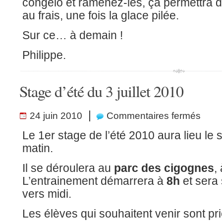
congélo et ramenez-les, ça permettra d
au frais, une fois la glace pilée.
Sur ce… à demain !
Philippe.
Stage d’été du 3 juillet 2010
sur
|
24 juin 2010
Commentaires fermés
Stage
d’été
du
Le 1er stage de l’été 2010 aura lieu le
3
juillet
matin.
2010
Il se déroulera au
parc des cigognes
,
L’entrainement démarrera à
8h
et sera 
vers midi.
Les élèves qui souhaitent venir sont pri