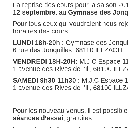
2012
La reprise des cours pour la saison 20
:
repris
12 septembre
, au
Gymnase des Jonqu
des
cours
le
Pour tous ceux qui voudraient nous rejo
lundi
12
horaires des cours :
septe
LUNDI 18h-20h :
Gymnase des Jonqui
6 rue des Jonquilles, 68110 ILLZACH
VENDREDI 18H-20H:
M.J.C Espace 11
1 avenue des Rives de l’Ill, 68100 IL
SAMEDI 9h30-11h30 :
M.J.C Espace 1
1 avenue des Rives de l’Ill, 68100 IL
Pour les nouveau venus, il est possible
séances d’essai
, gratuites.