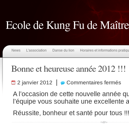
Ecole de Kung Fu de Maît
News
L'association
Danse du lion
Horaires et informations pratiq
Bonne et heureuse année 2012 !!!
sur
|
2 janvier 2012
Commentaires fermés
Bon
et
heur
A l’occasion de cette nouvelle année qu
anné
2012
l’équipe vous souhaite une excellente
!!!
Réussite, bonheur et santé pour tous !!