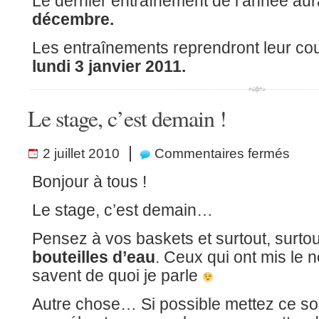
Le dernier entraînement de l’année aura
décembre.
Les entraînements reprendront leur cou
lundi 3 janvier 2011.
Le stage, c’est demain !
sur
|
2 juillet 2010
Commentaires fermés
Le
stage,
c’est
Bonjour à tous !
demain
!
Le stage, c’est demain…
Pensez à vos baskets et surtout, surto
bouteilles d’eau
. Ceux qui ont mis le 
savent de quoi je parle
Autre chose… Si possible mettez ce soi