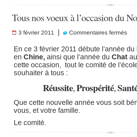
Tous nos voeux à l’occasion du No
sur
|
3 février 2011
Commentaires fermés
Tous
nos
voeux
à
En ce 3 février 2011 débute l’année du
l’occa
du
en
Chine,
ainsi que l’année du
Chat
a
Nouve
An
cette occasion, tout le comité de l’écol
asiat
!
souhaiter à tous :
Réussite
Prospérité
Sant
,
,
Que cette nouvelle année vous soit bén
vous, et votre famille.
Le comité.